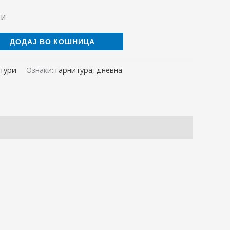
ти
ДОДАЈ ВО КОШНИЦА
итури
Ознаки:
гарнитура
,
дневна