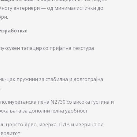
многу ентериери — од минималистички до
ри.
изработка:
луксузен тапацир со пријатна текстура
ик-цак пружини за стабилна и долготрајна
а
полиуретанска пена N2730 со висока густина и
ска вата за дополнителна удобност
а:
цврсто дрво, иверка, ПДВ и иверица од
квалитет