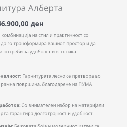
price
price
нитура Алберта
was:
is:
46.900,00
ден
58.600,00 ден.
46.900,00 ден.
а комбинација на стил и практичност со
 да го трансформира вашиот простор и да
и потреби за удобност и естетика.
налност:
Гарнитурата лесно се претвора во
о рамна површина, благодарене на ПУМА
работка:
Со внимателен избор на материјали
рта гарантира долготрајност и удобност.
изајн:
Бежовата боја и модерниот изглед се