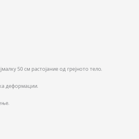
малку 50 см растојание од грејното тело.
ка деформации.
ење.