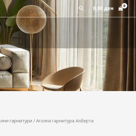
Пребарај
0,00
ден
олни гарнитури
/ Аголна гарнитура Алберта
Original
Current