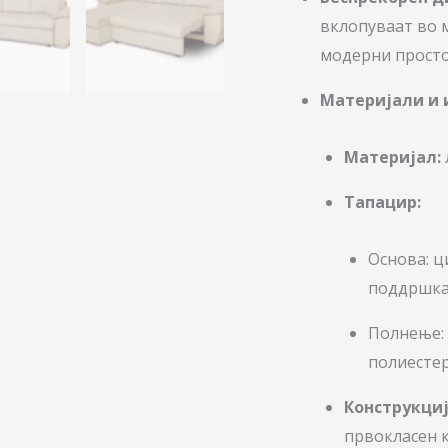
вклопуваат во 
модерни просто
Материјали и 
Mатеријал:
Тапацир:
Основa: ц
поддршк
Полнење: 
полиестер
Конструкциј
првокласен 