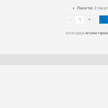
Пакети:
2 паке
-
+
Категорија
Аголни гарн