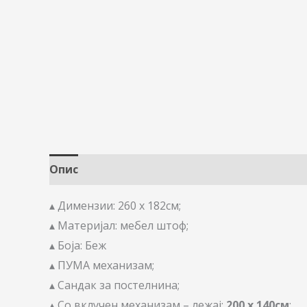
Опис
▴ Димензии: 260 х 182см;
▴ Материјал: мебел штоф;
▴ Боја: Беж
▴ ПУМА механизам;
▴ Сандак за постелнина;
▴ Со вклучен механизам – лежај:
200 x 140см
;