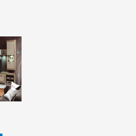
rrent
ice
.900,00 ден.