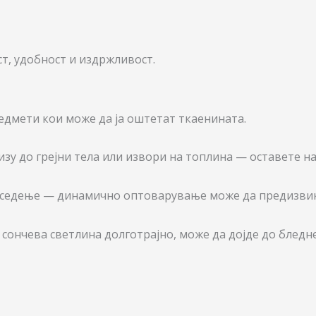
ст, удобност и издржливост.
едмети кои може да ја оштетат ткаенината.
зу до грејни тела или извори на топлина — оставете нај
за седење — динамично оптоварување може да предизви
сончева светлина долготрајно, може да дојде до бледн