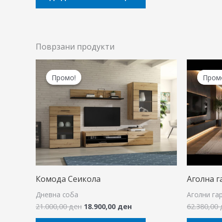
Поврзани продукти
Original
Current
price
price
Промо!
Промо!
Пром
Пром
was:
is:
21.000,00 ден.
18.900,00 ден.
Комода Сеикола
Аголна г
Дневна соба
Аголни га
21.000,00
ден
18.900,00
ден
62.380,00