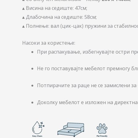
▴ Висина на седиште: 47см;
▴ Длабочина на седиште: 58см;
▴ Полнење: вал (цик-цак) пружини за стабилно
Насоки за користење:
При распакување, избегнувајте остри пр
Не го поставувајте мебелот премногу бли
Потпирачите за раце не се замислени 
Доколку мебелот е изложен на директна 