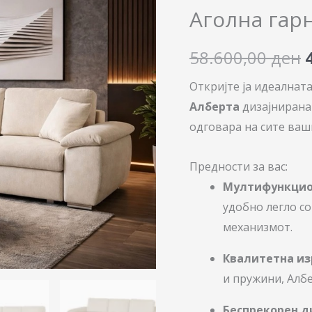
Алберта
Аголна гар
количина
58.600,00
ден
Откријте ја идеалнат
Алберта
дизајнирана
одговара на сите ваш
Предности за вас:
Мултифункцио
удобно легло с
механизмот.
Квалитетна из
и пружини, Албе
Беспрекорен д