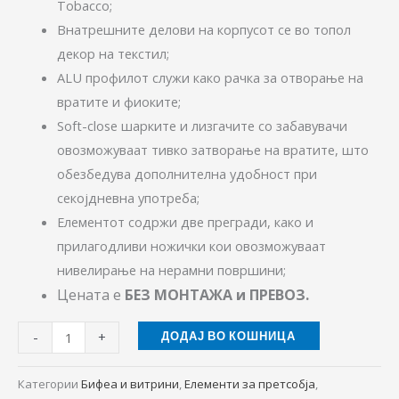
Tobacco;
Внатрешните делови на корпусот се во топол
декор на текстил;
ALU профилот служи како рачка за отворање на
вратите и фиоките;
Soft-close шарките и лизгачите со забавувачи
овозможуваат тивко затворање на вратите, што
обезбедува дополнителна удобност при
секојдневна употреба;
Елементот содржи две прегради, како и
прилагодливи ножички кои овозможуваат
нивелирање на нерамни површини;
Цената е
БЕЗ МОНТАЖА и ПРЕВОЗ.
-
+
ДОДАЈ ВО КОШНИЦА
Категории
Бифеа и витрини
,
Елементи за претсобја
,