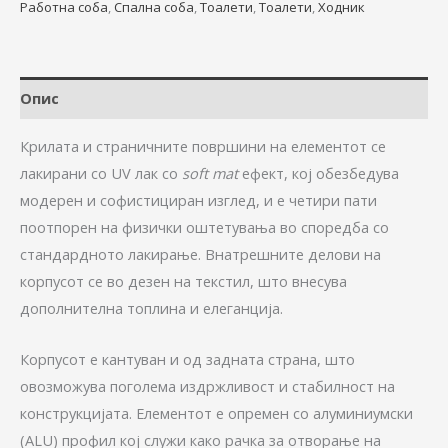
Работна соба
,
Спална соба
,
Тоалети
,
Тоалети
,
Ходник
Опис
Крилата и страничните површини на елементот се
лакирани со UV лак со
soft mat
ефект, кој обезбедува
модерен и софистициран изглед, и е четири пати
поотпорен на физички оштетувања во споредба со
стандардното лакирање. Внатрешните делови на
корпусот се во дезен на текстил, што внесува
дополнителна топлина и елеганција.
Корпусот е кантуван и од задната страна, што
овозможува поголема издржливост и стабилност на
конструкцијата. Елементот е опремен со алуминиумски
(ALU) профил кој служи како рачка за отворање на