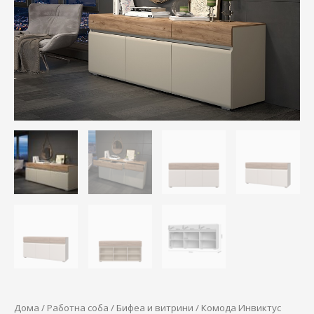
34.600,00 ден.
30.100,00 
Дома
/
Работна соба
/
Бифеа и витрини
/ Комода Инвиктус