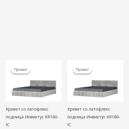
Original
Current
Original
Cur
price
price
price
pric
Промо!
Промо!
Промо!
Промо!
was:
is:
was:
is:
63.370,00 ден.
55.130,00 ден.
65.780,00 ден.
57.2
Кревет со латофлекс
Кревет со латофлекс
подница Инвиктус KR160-
подница Инвиктус KR180-
IC
IC