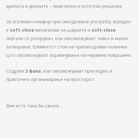
крилата и фиоките – практично и естетски решение.
За зголемен комфор при секојдневна употреба, вграден
е
soft-close
механизам на шарките и
soft-close
лизгачи со успорувач, кои овозможуваат тивко и мазно
затворање. Елементот стои на прилагодливи ножички
што овозможуваат израмнување на нерамни површини.
Содржи
2 фаха
, кои овозможуваат прегледно и
практично организирање на просторот.
Вие исто така би сакале…