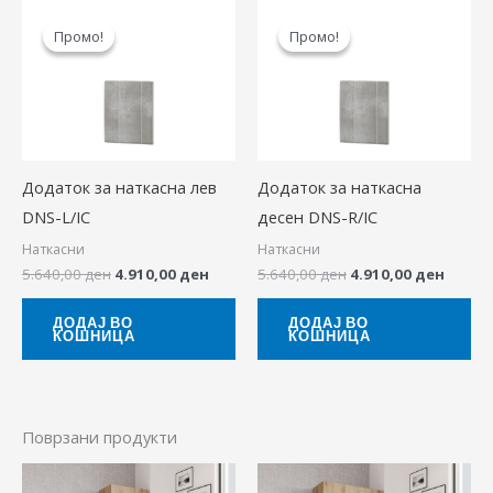
Original
Current
Original
Curre
price
price
price
price
Промо!
Промо!
Промо!
Промо!
was:
is:
was:
is:
5.640,00 ден.
4.910,00 ден.
5.640,00 ден.
4.910,
Додаток за наткасна лев
Додаток за наткасна
DNS-L/IC
десен DNS-R/IC
Наткасни
Наткасни
5.640,00
ден
4.910,00
ден
5.640,00
ден
4.910,00
ден
ДОДАЈ ВО
ДОДАЈ ВО
КОШНИЦА
КОШНИЦА
Поврзани продукти