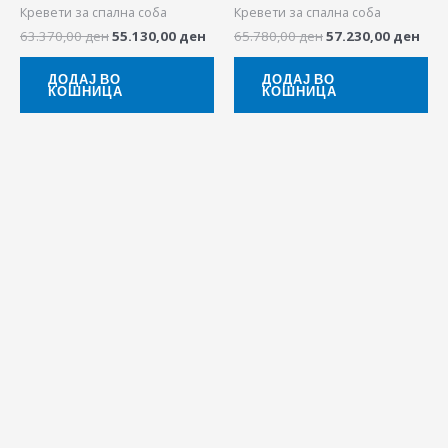
Кревети за спална соба
Кревети за спална соба
63.370,00
ден
55.130,00
ден
65.780,00
ден
57.230,00
ден
ДОДАЈ ВО
ДОДАЈ ВО
КОШНИЦА
КОШНИЦА