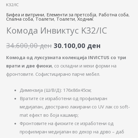
K32/IC
Бифеа и витрини
,
Елементи за претсобја
,
Работна соба
,
Спална соба
,
Тоалети
,
Тоалети
,
Ходник
Комода Инвиктус K32/IC
34.600,00
ден
30.100,00
ден
Комода од луксузната колекција INVICTUS со три
врати и две фиоки
, со складни и меки форми на
фронтовите. Софистициранo парче мебел.
Димензија (Ш/В/Д): 176x86x45см;
Вратите се изработени од профилиран
медијапан, двострано лакирани со UV лак со soft-
mat ефект во боја кашмир;
Фронтовите на фиоките се изработени од
профилиран медијапан во декор на дрво – даб