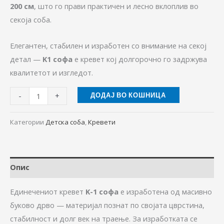
200 см
, што го прави практичен и лесно вклоплив во
секоја соба.
Елегантен, стабилен и изработен со внимание на секој
детал —
K1 софа
е кревет кој долгорочно го задржува
квалитетот и изгледот.
-
+
ДОДАЈ ВО КОШНИЦА
Категории
Детска соба
,
Кревети
Опис
Единечениот кревет
K-1 софа
е изработена од масивно
буково дрво — материјал познат по својата цврстина,
стабилност и долг век на траење. За изработката се