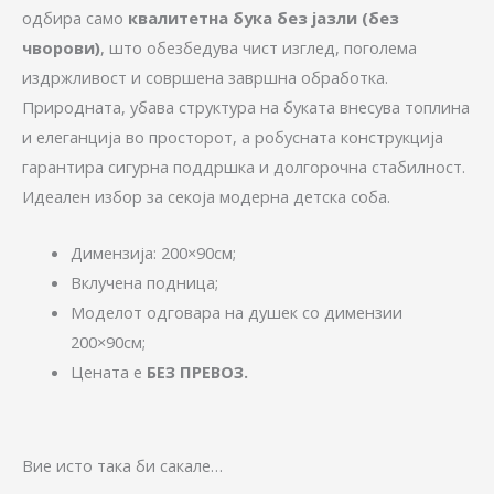
одбира само
квалитетна бука без јазли (без
чворови)
, што обезбедува чист изглед, поголема
издржливост и совршена завршна обработка.
Природната, убава структура на буката внесува топлина
и елеганција во просторот, а робусната конструкција
гарантира сигурна поддршка и долгорочна стабилност.
Идеален избор за секоја модерна детска соба.
Димензија: 200×90см;
Вклучена подница;
Моделот одговара на душек со димензии
200×90см;
Цената е
БЕЗ ПРЕВОЗ.
Вие исто така би сакале…