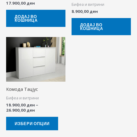
17.900,00
ден
Бифеа и витрини
8.900,00
ден
ДОДАЈ ВО
КОШНИЦА
ДОДАЈ ВО
КОШНИЦА
Price
This
range:
product
18.900,00 ден
through
has
26.900,00 ден
multiple
variants.
The
Комода Тацјус
options
Бифеа и витрини
may
18.900,00
ден
–
be
26.900,00
ден
chosen
on
ИЗБЕРИ ОПЦИИ
the