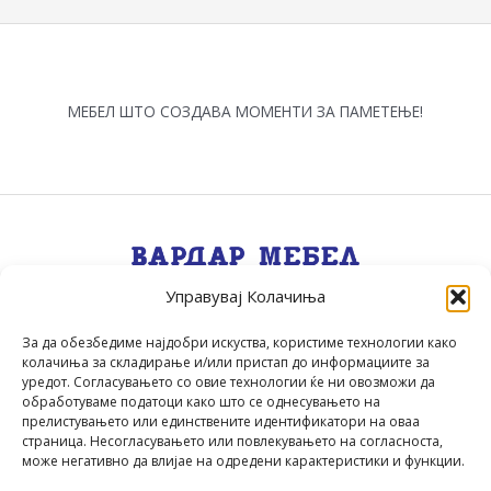
product
page
МЕБЕЛ ШТО СОЗДАВА МОМЕНТИ ЗА ПАМЕТЕЊЕ!
Управувај Колачиња
Квалитет, Стил, Селекција, Сервис
.
За да обезбедиме најдобри искуства, користиме технологии како
колачиња за складирање и/или пристап до информациите за
уредот. Согласувањето со овие технологии ќе ни овозможи да
обработуваме податоци како што се однесувањето на
прелистувањето или единствените идентификатори на оваа
страница. Несогласувањето или повлекувањето на согласноста,
може негативно да влијае на одредени карактеристики и функции.