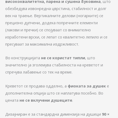
висококвалитетна, парена и сушена буковина
, што
обезбедува извонредна цврстина, стабилност и долг
век на траење. Вертикалните делови (ногарките) се
прецизно дупчени, додека попречните елементи
(лакови и пречки) се спојуваат со внимателно
изработени врски, се лепат со квалитетно лепило и се
пресуваат за максимална издржливост.
Во конструкцијата
не се користат типли
, што
значително ја зголемува стабилноста на креветот и
спречува лабавење со тек на време.
Креветот се продава одделно, а
фиоката за душек
е
дополнителна опција што се наплатува посебно. Во
цената
не се вклучени душеците
.
Дизајниран е за стандардна димензија на душеци
90 ×