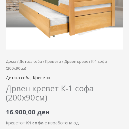
количина
Дома
/
Детска соба
/
Кревети
/ Дрвен кревет К-1 софа
(200х90см)
Детска соба
,
Кревети
Дрвен кревет К-1 софа
(200х90см)
16.900,00
ден
Креветот
K1 софа
е изработена од