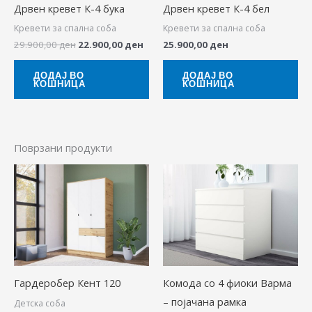
Дрвен кревет К-4 бука
Дрвен кревет К-4 бел
Кревети за спална соба
Кревети за спална соба
29.900,00
ден
22.900,00
ден
25.900,00
ден
ДОДАЈ ВО
ДОДАЈ ВО
КОШНИЦА
КОШНИЦА
Поврзани продукти
Гардеробер Кент 120
Комода со 4 фиоки Варма
– појачана рамка
Детска соба