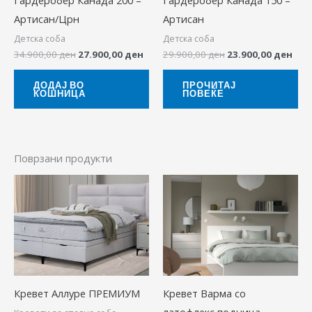
Артисан/Црн
Артисан
Детска соба
Детска соба
34.900,00
ден
27.900,00
ден
29.900,00
ден
23.900,00
ден
ДОДАЈ ВО
ПРОЧИТАЈ
КОШНИЦА
ПОВЕЌЕ
Поврзани продукти
Price
This
range:
produ
14.900,00 ден
through
has
16.900,00 ден
multip
variant
The
Кревет Аллуре ПРЕМИУМ
Кревет Варма со
option