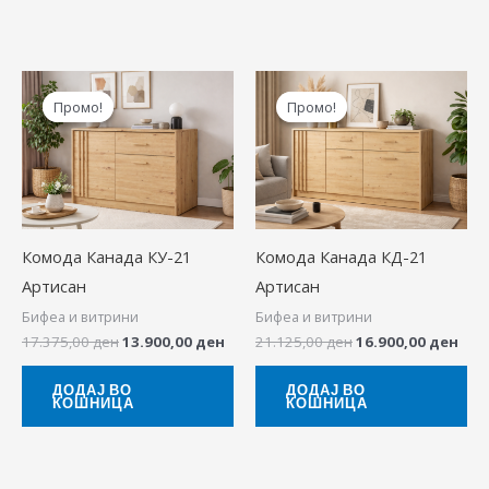
Original
Current
Original
Cur
price
price
price
pric
Промо!
Промо!
Промо!
Промо!
was:
is:
was:
is:
17.375,00 ден.
13.900,00 ден.
21.125,00 ден.
16.9
Комода Канада КУ-21
Комода Канада КД-21
Артисан
Артисан
Бифеа и витрини
Бифеа и витрини
17.375,00
ден
13.900,00
ден
21.125,00
ден
16.900,00
ден
ДОДАЈ ВО
ДОДАЈ ВО
КОШНИЦА
КОШНИЦА