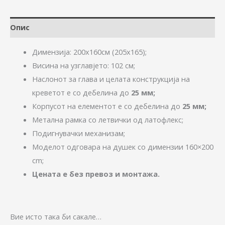
Опис
Димензија: 200х160см (205х165);
Висина на узглавјето: 102 см;
Наслонот за глава и целата конструкција на
креветот е со дебелина до
25 мм;
Корпусот на елементот е со дебелина до
25 мм;
Метална рамка со летвички од латофлекс;
Подигнувачки механизам;
Моделот одговара на душек со димензии 160×200
cm;
Цената е без превоз и монтажа.
Вие исто така би сакале…