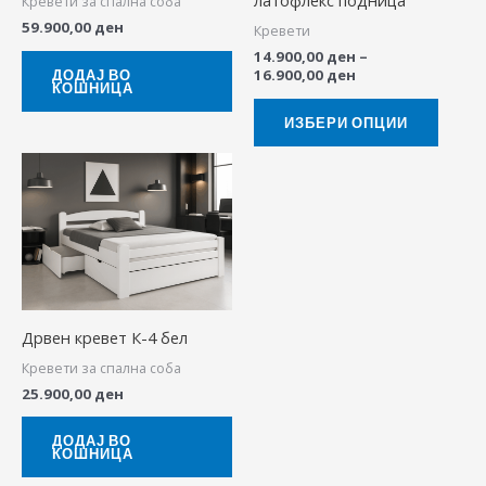
латофлекс подница
Кревети за спална соба
may
59.900,00
ден
Кревети
be
14.900,00
ден
–
chose
16.900,00
ден
ДОДАЈ ВО
КОШНИЦА
on
the
ИЗБЕРИ ОПЦИИ
produ
page
Дрвен кревет К-4 бел
Кревети за спална соба
25.900,00
ден
ДОДАЈ ВО
КОШНИЦА