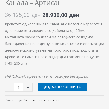
Канада – Артисан
36.125,00
ден
28.900,00
ден
Креветот од колекцијата
CANADA
е целосно изработен
од оплеменета иверица со дебелина од 25мм.
Металната рамка со летви од латофлекс се подига
благодарение на подигнувачки механизам и овозможува
целосно искористување на просторот под подлогата.
Креветот е наменет за стандардна големина на душек
(160×200 cm).
НАПОМЕНА: Креветот се испорачува без душек.
-
+
ДОДАЈ ВО КОШНИЦА
Категорија
Кревети за спална соба