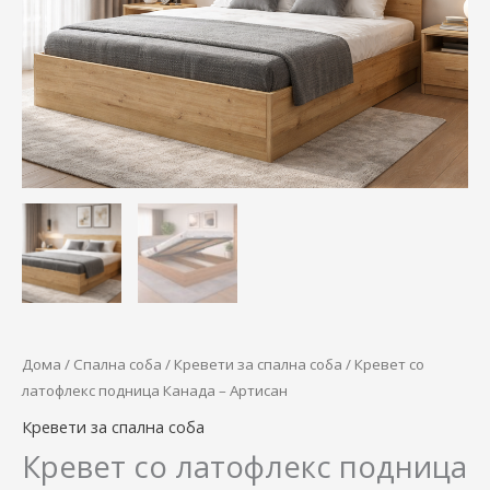
36.125,00 ден.
28.900,00 
-
Артисан
количина
Дома
/
Спална соба
/
Кревети за спална соба
/ Кревет со
латофлекс подница Канада – Артисан
Кревети за спална соба
Кревет со латофлекс подница