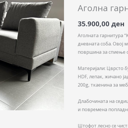
Класик
Аголна гар
количина
35.900,00
ден
Аголната гарнитура “
дневната соба. Овој 
површина за спиење о
Материјали: Цврсто б
HDF, лепак, жичано ја
200g, ткаенина за ме
Длабочината на седиш
и повремена попладн
Штофот лесно се чист