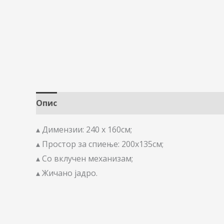
Опис
▴ Димензии: 240 х 160см;
▴ Простор за спиење: 200х135см;
▴ Со вклучен механизам;
▴ Жичано јадро.