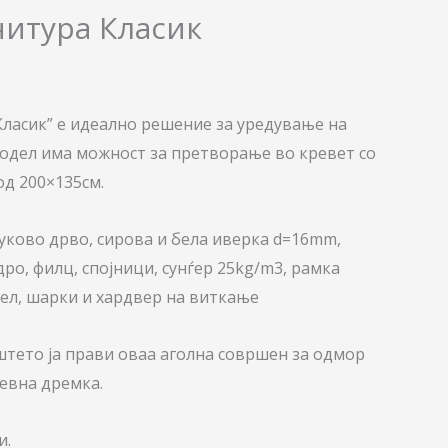
нитура Класик
Класик” е идеално решение за уредување на
модел има можност за претворање во кревет со
д 200×135см.
уково дрво, сирова и бела иверка d=16mm,
дро, филц, спојници, сунѓер 25kg/m3, рамка
бел, шарки и хардвер на виткање
тето ја прави оваа аголна совршен за одмор
евна дремка.
и.