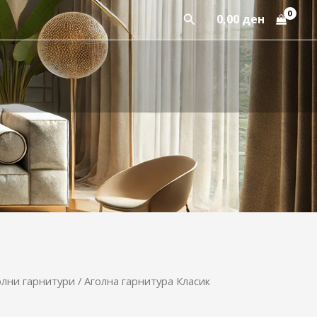
Пребарај
0,00
ден
олни гарнитури
/ Аголна гарнитура Класик