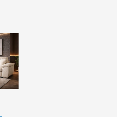
rrent
ice
.900,00 ден.