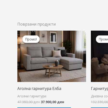
Поврзани продукти
Original
Current
price
price
Промо!
Промо!
Пром
Пром
was:
is:
47.380,00 ден.
37.900,00 ден.
Аголна гарнитура Елба
Гарниту
Аголни гарнитури
Дневна со
47.380,00
ден
37.900,00
ден
132.330,0