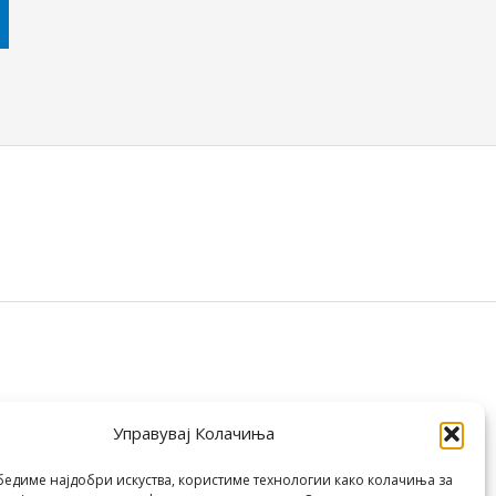
Управувај Колачиња
бедиме најдобри искуства, користиме технологии како колачиња за