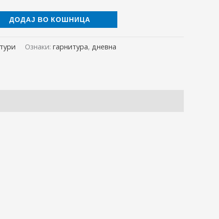
ДОДАЈ ВО КОШНИЦА
итури
Ознаки:
гарнитура
,
дневна