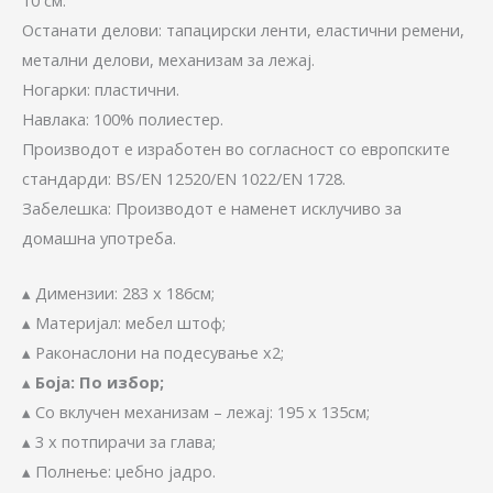
Останати делови: тапацирски ленти, еластични ремени,
метални делови, механизам за лежај.
Ногарки: пластични.
Навлака: 100% полиестер.
Производот е изработен во согласност со европските
стандарди: BS/EN 12520/EN 1022/EN 1728.
Забелешка: Производот е наменет исклучиво за
домашна употреба.
▴ Димензии: 283 х 186см;
▴ Материјал: мебел штоф;
▴ Раконаслони на подесување х2;
▴
Боја: По избор;
▴ Со вклучен механизам – лежај: 195 x 135см;
▴ 3 x потпирачи за глава;
▴ Полнење: џебно јадро.