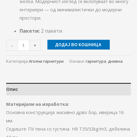
желба. Модерниот изглед се вклопуваат во многу
ентериери — од минималистички до модерни
простори.
Пакети:
2 пакети
-
+
ДОДАЈ ВО КОШНИЦА
Категорија
Аголни гарнитури
Ознаки:
гарнитура
,
дневна
Опис
Материјали на изработка:
Основна конструкција: масивно дрво бор, иверица 16
мм.
Седиште: ПУ пена со густина HR T35/32kg/m3, дебелина
10 см.