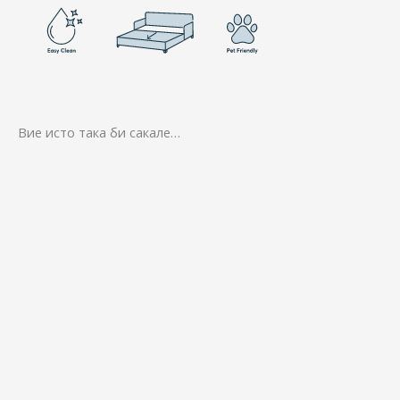
Вие исто така би сакале…