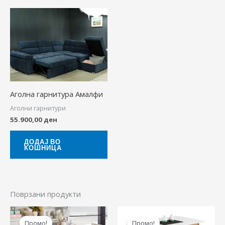
Аголна гарнитура Амалфи
Аголни гарнитури
55.900,00
ден
ДОДАЈ ВО
КОШНИЦА
Поврзани продукти
Original
Current
Original
Cur
price
price
price
pric
Промо!
Промо!
Промо!
Промо!