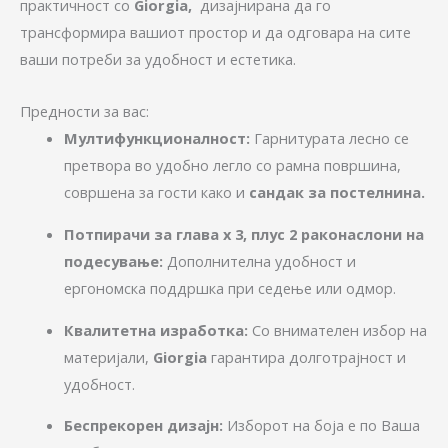
практичност со
Giorgia
,
дизајнирана да го
трансформира вашиот простор и да одговара на сите
ваши потреби за удобност и естетика.
Предности за вас:
Мултифункционалност:
Гарнитурата лесно се
претвора во удобно легло со рамна површина,
совршена за гости како и
сандак за постелнина.
Потпирачи за глава х 3, плус 2 раконаслони на
подесување:
Дополнителна удобност и
ергономска поддршка при седење или одмор.
Квалитетна изработка:
Со внимателен избор на
материјали,
Giorgia
гарантира долготрајност и
удобност.
Беспрекорен дизајн:
Изборот на боја е по Ваша