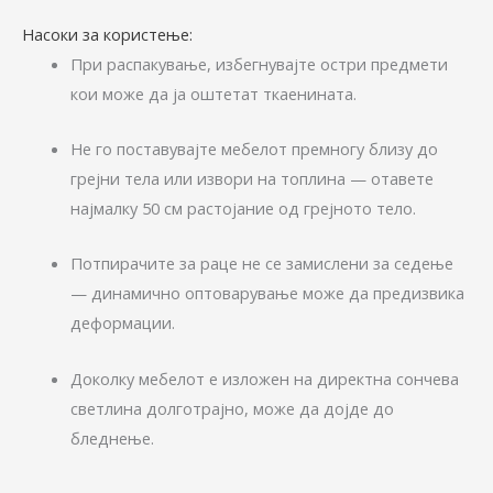
Насоки за користење:
При распакување, избегнувајте остри предмети
кои може да ја оштетат ткаенината.
Не го поставувајте мебелот премногу близу до
грејни тела или извори на топлина — отавете
најмалку 50 см растојание од грејното тело.
Потпирачите за раце не се замислени за седење
— динамично оптоварување може да предизвика
деформации.
Доколку мебелот е изложен на директна сончева
светлина долготрајно, може да дојде до
бледнење.