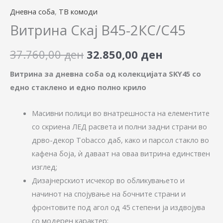
Дневна соба
,
ТВ комоди
Витрина Скај В45-2КС/С45
37.760,00
ден
32.850,00
ден
Витрина за дневна соба од колекцијата SKY45 со
едно стаклено и едно полно крило
Масивни полици во внатрешноста на елементите
со скриена ЛЕД расвета и полни задни страни во
дрво-декор Tobacco даб, како и парсол стакло во
кафена боја, ѝ даваат на оваа витрина единствен
изглед;
Дизајнерскиот исчекор во обликувањето и
начинот на спојување на бочните страни и
фронтовите под агол од 45 степени ја издвојува
со модерен карактер;