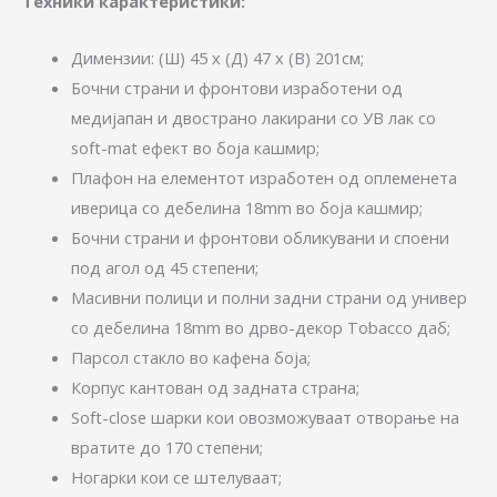
Техники карактеристики:
Димензии: (Ш) 45 x (Д) 47 х (В) 201см;
Бочни страни и фронтови изработени од
медијапан и двострано лакирани со УВ лак со
soft-mat ефект во боја кашмир;
Плафон на елементот изработен од оплеменета
иверица со дебелина 18mm во боја кашмир;
Бочни страни и фронтови обликувани и споени
под агол од 45 степени;
Масивни полици и полни задни страни од универ
со дебелина 18mm во дрво-декор Tobacco даб;
Парсол стакло во кафена боја;
Корпус кантован од задната страна;
Soft-close шарки кои овозможуваат отворање на
вратите до 170 степени;
Ногарки кои се штелуваат;