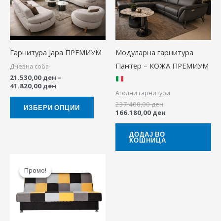
has
41.820,00 ден
multiple
variants.
The
Гарнитура Јара ПРЕМИУМ
Модуларна гарнитура
options
Пантер – КОЖА ПРЕМИУМ
Дневна соба
may
21.530,00
ден
–
be
41.820,00
ден
Аголни гарнитури
chosen
237.400,00
ден
on
ИЗБЕРИ ОПЦИИ
166.180,00
ден
the
product
ДОДАЈ ВО
КОШНИЦА
page
Original
Current
price
price
Промо!
Промо!
was:
is:
24.900,00 ден.
21.900,00 ден.