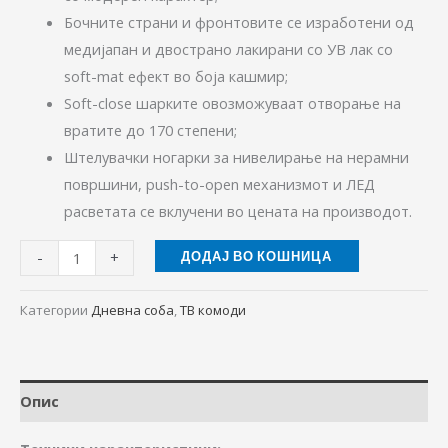
Бочните страни и фронтовите се изработени од
медијапан и двострано лакирани со УВ лак со
soft-mat ефект во боја кашмир;
Soft-close шарките овозможуваат отворање на
вратите до 170 степени;
Штелувачки ногарки за нивелирање на нерамни
површини, push-to-open механизмот и ЛЕД
расветата се вклучени во цената на производот.
-
+
ДОДАЈ ВО КОШНИЦА
Категории
Дневна соба
,
ТВ комоди
Опис