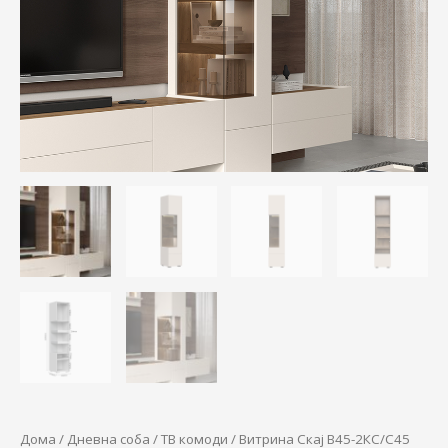
37.760,00 ден.
32.850,00 
количина
Дома
/
Дневна соба
/
ТВ комоди
/ Витрина Скај В45-2КС/С45