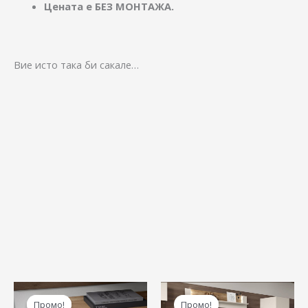
Цената е БЕЗ МОНТАЖА.
Вие исто така би сакале…
Original
Current
Original
Cur
price
price
price
pric
Промо!
Промо!
Промо!
Промо!