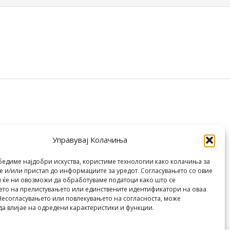
Управувај Колачиња
бедиме најдобри искуства, користиме технологии како колачиња за
 и/или пристап до информациите за уредот. Согласувањето со овие
 ќе ни овозможи да обработуваме податоци како што се
то на прелистувањето или единствените идентификатори на оваа
Несогласувањето или повлекувањето на согласноста, може
да влијае на одредени карактеристики и функции.