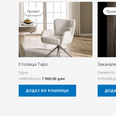
Original
Current
price
price
Промо!
Промо!
Пром
Пром
was:
is:
9.880,00 ден.
7.900,00 ден.
Столица Таро
Закачал
Кујна
Елементи 
9.880,00
ден
7.900,00
ден
9.110,00
д
ДОДАЈ ВО КОШНИЦА
ДОДА