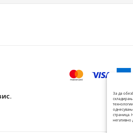
За да обез
вис
.
складирање
технологии
однесување
страница. 
негативно 