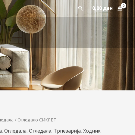
Пребарај
0,00
ден
ледала
/ Огледало СИКРЕТ
а
,
Огледала
,
Огледала
,
Трпезарија
,
Ходник