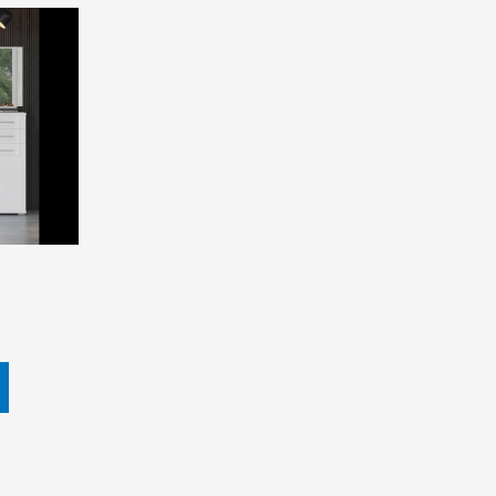
rent
e
0,00 ден.