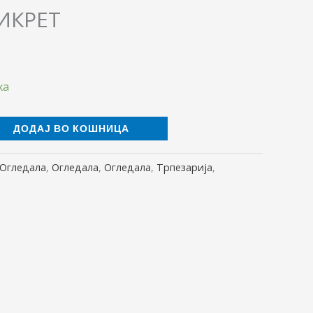
ИКРЕТ
ха
ДОДАЈ ВО КОШНИЦА
Огледала
,
Огледала
,
Огледала
,
Трпезарија
,