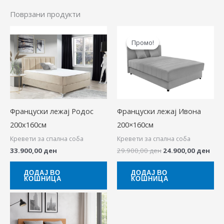
Поврзани продукти
Original
Cur
price
pric
Промо!
Промо!
was:
is:
29.900,00 ден.
24.9
Француски лежај Родос
Француски лежај Ивона
200х160см
200×160см
Кревети за спална соба
Кревети за спална соба
33.900,00
ден
29.900,00
ден
24.900,00
ден
ДОДАЈ ВО
ДОДАЈ ВО
КОШНИЦА
КОШНИЦА