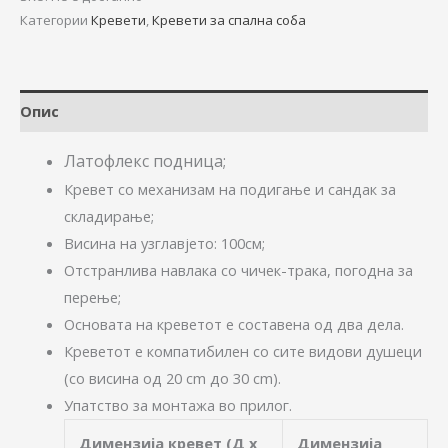
Категории
Кревети
,
Кревети за спална соба
Опис
Латофлекс подница
;
Кревет со механизам на подигање и сандак за
складирање;
Висина на узглавјето: 100см;
Отстранлива навлака со чичек-трака, погодна за
перење;
Основата на креветот е составена од два дела.
Крeветот е компатибилен со сите видови душеци
(со висина од 20 cm до 30 cm).
Упатство за монтажа во прилог.
Димензија кревет (Д x
Димензија