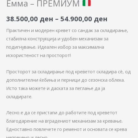
Емма – ПРЕМИУМ
38.500,00
ден
–
54.900,00
ден
Практичен и модерен кревет со сандак за складирање,
стабилна конструкција и удобен механизам за
подигнување. Идеален избор за максимална
искористеност на просторот!
Просторот за складирање под креветот складира сè, од
дополнителни ќебиња и перници до сезонска облека.
Исто така можете и даската за пеглање да ја
складирате.
Лесно е да се пристапи до работите под креветот
благодарение на вградениот механизам за кревање.
Едноставно повлечете го ременот и основата се крева
непречено и лесно.