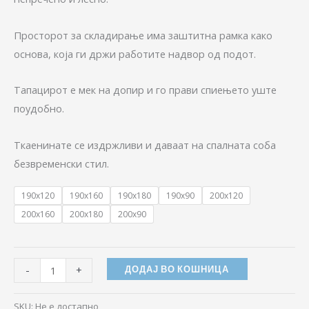
Просторот за складирање има заштитна рамка како
основа, која ги држи работите надвор од подот.
Тапацирот е мек на допир и го прави спиењето уште
поудобно.
Ткаенинате се издржливи и даваат на спалната соба
безвременски стил.
190x120
190x160
190x180
190x90
200x120
200x160
200x180
200x90
-
+
ДОДАЈ ВО КОШНИЦА
SKU:
Не е достапно