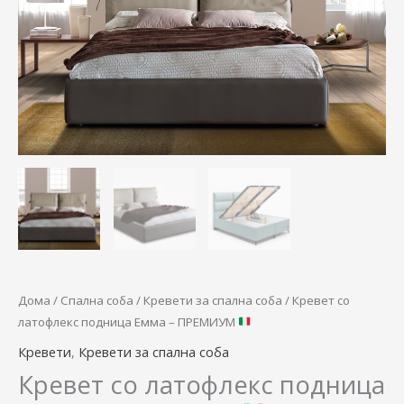
through
-
ПРЕМИУМ
54.900,0
количина
Дома
/
Спална соба
/
Кревети за спална соба
/ Кревет со
латофлекс подница Емма – ПРЕМИУМ
Кревети
,
Кревети за спална соба
Кревет со латофлекс подница