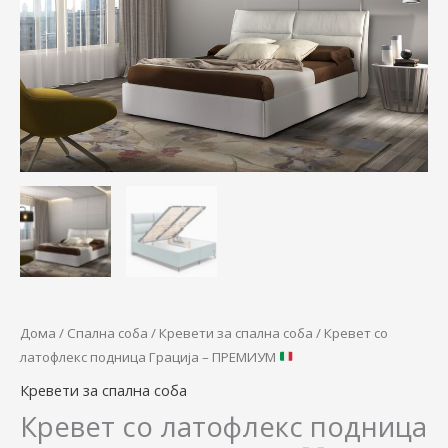
through
-
ПРЕМИУМ
63.900,0
количина
Дома
/
Спална соба
/
Кревети за спална соба
/ Кревет со
латофлекс подница Грација – ПРЕМИУМ
Кревети за спална соба
Кревет со латофлекс подница