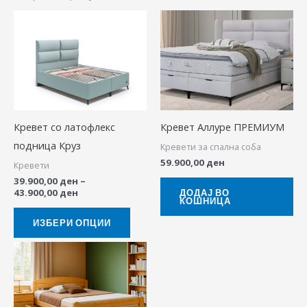
Price
This
range:
product
39.900,00 ден
through
has
43.900,00 ден
multiple
variants.
The
Кревет со латофлекс
Кревет Аллуре ПРЕМИУМ
options
подница Круз
Кревети за спална соба
may
59.900,00
ден
Кревети
be
39.900,00
ден
–
chosen
43.900,00
ден
ДОДАЈ ВО
КОШНИЦА
on
the
ИЗБЕРИ ОПЦИИ
product
page