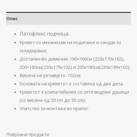
Опис
Латофлекс подница;
Кревет со механизам на подигање и сандак за
складирање;
Достапен во димении: 190×160см (220x179x102),
200×160см(230x179x102) и 200х180см(230х199х102);
Висина на узглавјето: 102см;
Основата на креветот е составена од два дела.
Крeветот е компатибилен со сите видови душеци
(со висина од 20 cm до 30 cm).
Упатство за монтажа во прилог.
Поврзани продукти