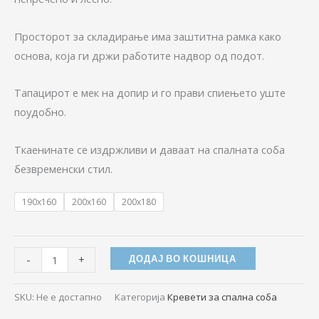
Просторот за складирање има заштитна рамка како
основа, која ги држи работите надвор од подот.
Тапацирот е мек на допир и го прави спиењето уште
поудобно.
Ткаенинате се издржливи и даваат на спалната соба
безвременски стил.
190x160
200x160
200x180
-
+
ДОДАЈ ВО КОШНИЦА
SKU:
Не е достапно
Категорија
Кревети за спална соба