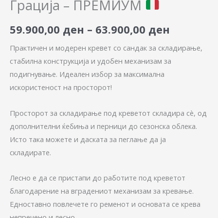
Грација – ПРЕМИУМ
59.900,00
ден
–
63.900,00
ден
Практичен и модерен кревет со сандак за складирање,
стабилна конструкција и удобен механизам за
подигнување. Идеален избор за максимална
искористеност на просторот!
Просторот за складирање под креветот складира сè, од
дополнителни ќебиња и перници до сезонска облека.
Исто така можете и даската за пеглање да ја
складирате.
Лесно е да се пристапи до работите под креветот
благодарение на вградениот механизам за кревање.
Едноставно повлечете го ременот и основата се крева
непречено и лесно.