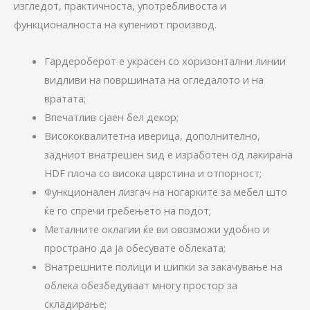
изгледот, практичноста, употребливоста и
функционалноста на купениот производ.
Гардероберот е украсен со хоризонтални линии
видливи на површината на огледалото и на
вратата;
Впечатлив сјаен бел декор;
Висококвалитетна иверица, дополнително,
задниот внатрешен ѕид е изработен од лакирана
HDF плоча со висока цврстина и отпорност;
Функционален лизгач на ногарките за мебел што
ќе го спречи гребењето на подот;
Металните оклагии ќе ви овозможи удобно и
пространо да ја обесувате облеката;
Внатрешните полици и шипки за закачување на
облека обезбедуваат многу простор за
складирање;