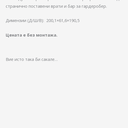
странично поставени врати и бар за гардеробер.
Димензии (Д/Ш/В): 200,1×61,6×190,5
Цената е без монтажа.
Вие исто така би сакале…