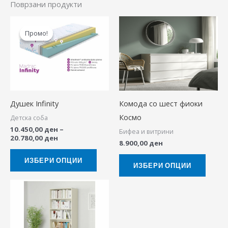
Поврзани продукти
Price
This
This
range:
Промо!
Промо!
product
produ
10.450,00 ден
through
has
has
20.780,00 ден
multiple
multip
variants.
variant
The
The
Душек Infinity
Комода со шест фиоки
options
option
Космо
Детска соба
may
may
10.450,00
ден
–
Бифеа и витрини
be
be
20.780,00
ден
8.900,00
ден
chosen
chose
on
on
ИЗБЕРИ ОПЦИИ
ИЗБЕРИ ОПЦИИ
the
the
product
produ
page
page