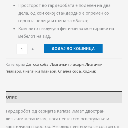
Просторот во гардеробата е поделен на два
дела, од кои секој стандардно е опремен со
горната полица и шина за облека;
Комплетот вклучува фитинзи за монтирање на
мебелот на ѕид.
-
+
ДОДАЈ ВО КОШНИЦА
Категории
Детска соба
,
Лизгачки плакари
,
Лизгачки
плакари
,
Лизгачки плакари
,
Спална соба
,
Ходник
Опис
Гардеробот од серијата Капаза имаат двостран
лизгачки механизам, носат естетско освежување и
заштедуваaт простор. Неговиот ентериер се состои од