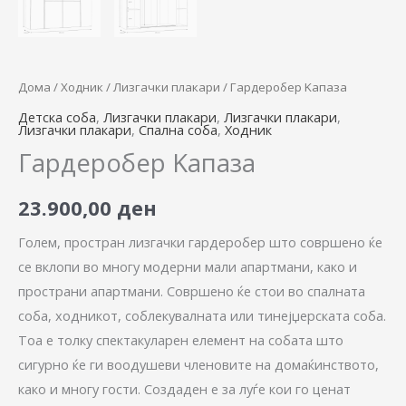
Дома
/
Ходник
/
Лизгачки плакари
/ Гардеробер Kапаза
Детска соба
,
Лизгачки плакари
,
Лизгачки плакари
,
Лизгачки плакари
,
Спална соба
,
Ходник
Гардеробер Kапаза
23.900,00
ден
Голем, простран лизгачки гардеробер што совршено ќе
се вклопи во многу модерни мали апартмани, како и
пространи апартмани. Совршено ќе стои во спалната
соба, ходникот, соблекувалната или тинејџерската соба.
Тоа е толку спектакуларен елемент на собата што
сигурно ќе ги воодушеви членовите на домаќинството,
како и многу гости. Создаден е за луѓе кои го ценат