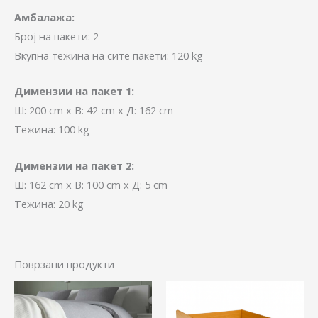
Амбалажа:
Број на пакети: 2
Вкупна тежина на сите пакети: 120 kg
Димензии на пакет 1:
Ш: 200 cm x В: 42 cm x Д: 162 cm
Тежина: 100 kg
Димензии на пакет 2:
Ш: 162 cm x В: 100 cm x Д: 5 cm
Тежина: 20 kg
Поврзани продукти
Price
This
range:
product
2.000,00 ден