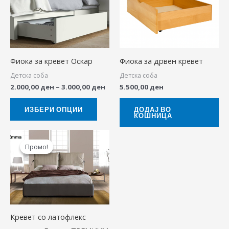
through
has
3.000,00 ден
multiple
variants.
The
Фиока за кревет Оскар
Фиока за дрвен кревет
options
Детска соба
Детска соба
may
2.000,00
ден
–
3.000,00
ден
5.500,00
ден
be
chosen
ИЗБЕРИ ОПЦИИ
ДОДАЈ ВО
КОШНИЦА
on
the
Price
This
range:
product
Промо!
Промо!
product
38.500,00 ден
page
through
has
54.900,00 ден
multiple
variants.
The
Кревет со латофлекс
options