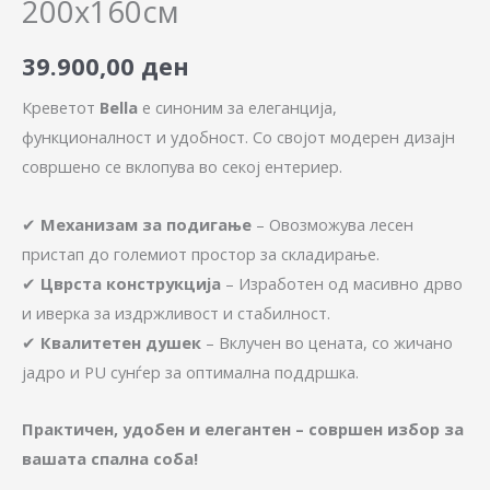
200х160см
39.900,00
ден
Креветот
Bella
е синоним за елеганција,
функционалност и удобност. Со својот модерен дизајн
совршено се вклопува во секој ентериер.
✔
Механизам за подигање
– Овозможува лесен
пристап до големиот простор за складирање.
✔
Цврста конструкција
– Изработен од масивно дрво
и иверка за издржливост и стабилност.
✔
Квалитетен душек
– Вклучен во цената, со жичано
јадро и PU сунѓер за оптимална поддршка.
Практичен, удобен и елегантен – совршен избор за
вашата спална соба!