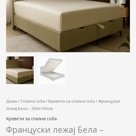
количина
Дома
/
Спална соба
/
Кревети за спална соба
/ Француски
лежај Бела – 200х160см
Кревети за спална соба
Француски лежај Бела –