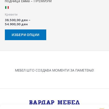
подница Емма – ПРЕМИУМ
may
be
Кревети
chosen
38.500,00
ден
–
on
54.900,00
ден
the
product
ИЗБЕРИ ОПЦИИ
page
МЕБЕЛ ШТО СОЗДАВА МОМЕНТИ ЗА ПАМЕТЕЊЕ!