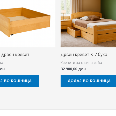
 дрвен кревет
Дрвен кревет К-7 бука
ба
Кревети за спална соба
ен
32.900,00
ден
Ј ВО КОШНИЦА
ДОДАЈ ВО КОШНИЦА