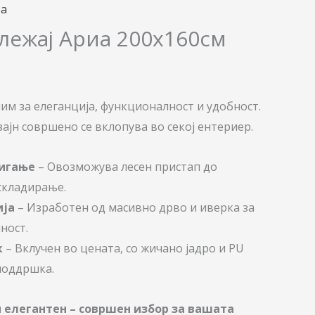
ба
лежај Ариа 200х160см
им за елеганција, функционалност и удобност.
ајн совршено се вклопува во секој ентериер.
дигање
– Овозможува лесен пристап до
складирање.
ија
– Изработен од масивно дрво и иверка за
ност.
к
– Вклучен во цената, со жичано јадро и PU
поддршка.
 елегантен – совршен избор за вашата