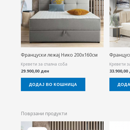
Француски лежај Нико 200х160см
Француск
Кревети за спална соба
Кревети з
29.900,00
ден
33.900,00
ДОДАЈ ВО КОШНИЦА
ДОДА
Поврзани продукти
Original
Current
price
price