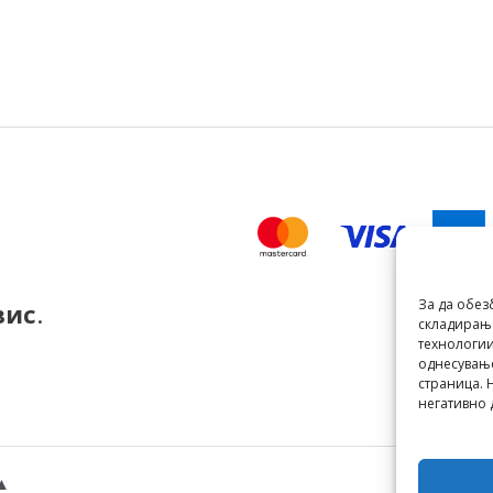
За да обез
вис
.
складирање
технологии
однесување
страница. 
негативно 
▲