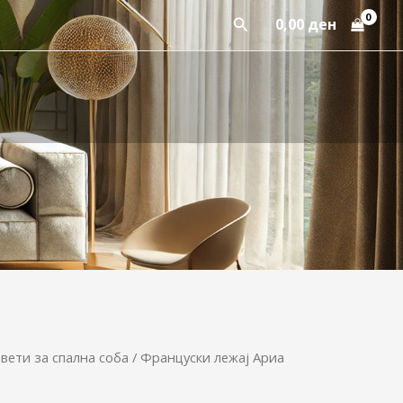
Пребарај
0,00
ден
вети за спална соба
/ Француски лежај Ариа