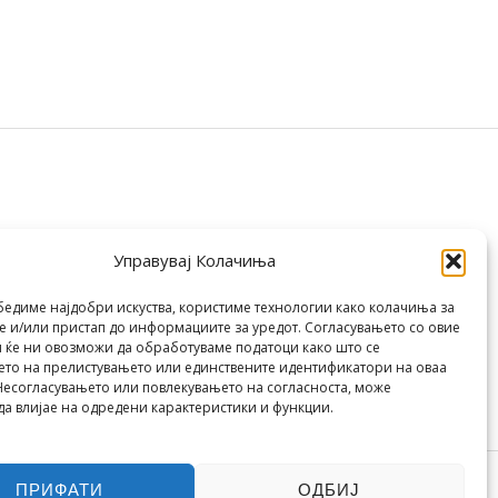
Управувај Колачиња
бедиме најдобри искуства, користиме технологии како колачиња за
 и/или пристап до информациите за уредот. Согласувањето со овие
 ќе ни овозможи да обработуваме податоци како што се
то на прелистувањето или единствените идентификатори на оваа
Несогласувањето или повлекувањето на согласноста, може
да влијае на одредени карактеристики и функции.
ПРИФАТИ
ОДБИЈ