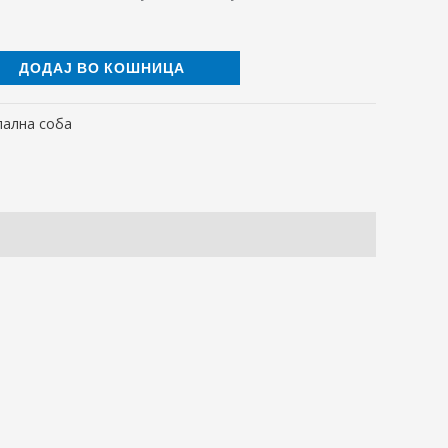
ДОДАЈ ВО КОШНИЦА
пална соба