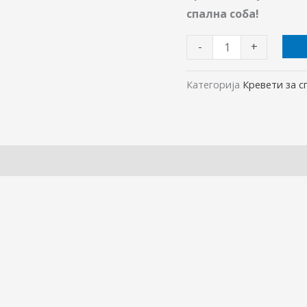
спална соба!
-
+
Категорија
Кревети за с