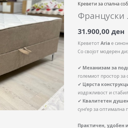
Ариа
Кревети за спална со
200х160см
Француски 
количина
31.900,00
ден
Креветот
Aria
е синон
Со својот модерен диз
✔
Механизам за по
големиот простор за 
✔
Цврста конструкц
издржливост и стабил
✔
Квалитетен душе
сунѓер за оптимална 
Практичен, удобен и