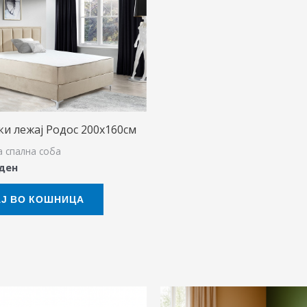
и лежај Родос 200х160см
а спална соба
ден
Ј ВО КОШНИЦА