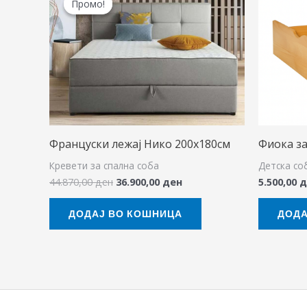
Промо!
Промо!
was:
is:
44.870,00 ден.
36.900,00 ден.
Француски лежај Нико 200х180см
Фиока за
Кревети за спална соба
Детска со
44.870,00
ден
36.900,00
ден
5.500,00
д
ДОДАЈ ВО КОШНИЦА
ДОДА