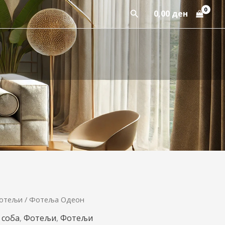
Пребарај
0,00
ден
отељи
/ Фотеља Одеон
 соба
,
Фотељи
,
Фотељи