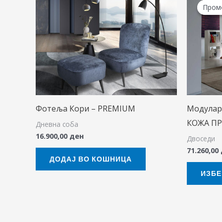
Пром
Пром
Фотеља Кори – PREMIUM
Модулар
КОЖА П
Дневна соба
16.900,00
ден
Двоседи
71.260,00
ДОДАЈ ВО КОШНИЦА
ИЗБЕ