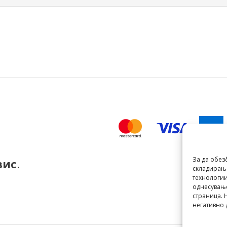
За да обез
вис
.
складирање
технологии
однесување
страница. 
негативно 