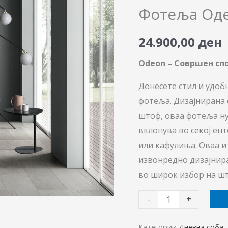
количина
Фотеља Од
24.900,00
ден
Odeon – Совршен спо
Донесете стил и удоб
фотеља. Дизајнирана 
штоф, оваа фотеља ну
вклопува во секој ен
или кафулиња. Оваа и
извонредно дизајнира
во широк избор на ш
-
+
Категории
Дневна соба
,