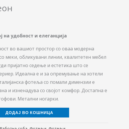
еон
ј на удобност и елеганција
ност во вашиот простор со оваа модерна
со меки, обликувани линии, квалитетен мебел
ди пријатно седење и естетика што се
териер. Идеална е и за опремување на хотели
талијанска фотеља со помали димензии е
на и изненадува со својот комфор. Достапна е
тофови. Метални ногарки.
ДОДАЈ ВО КОШНИЦА
Работна соба
,
Фотељи
,
Фотељи