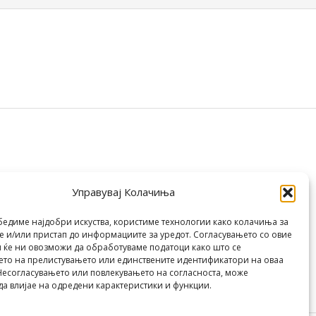
Управувај Колачиња
бедиме најдобри искуства, користиме технологии како колачиња за
 и/или пристап до информациите за уредот. Согласувањето со овие
 ќе ни овозможи да обработуваме податоци како што се
то на прелистувањето или единствените идентификатори на оваа
Несогласувањето или повлекувањето на согласноста, може
да влијае на одредени карактеристики и функции.