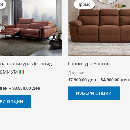
range:
о!
о!
Промо!
Промо!
product
prod
71.260,00 ден
through
has
has
93.850,00 ден
multiple
mult
variants.
varia
The
The
options
opti
may
may
на гарнитура Детроид –
Гарнитура Бостон
be
be
РЕМИУМ
Двоседи
chosen
chos
17.900,00
ден
–
54.900,00
ден
on
on
ден
–
93.850,00
ден
the
the
ИЗБЕРИ ОПЦИИ
product
prod
РИ ОПЦИИ
page
pag