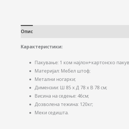
Опис
Kaрактеристики:
Пакување: 1 ком најлон+картонско паку
Материјал: Мебел штоф;
Метални ногарки;
Димензии: Ш 85 x Д 78 x В 78 см;
Висина на седење: 46см;
Дозволена тежина: 120кг;
Меки седишта.