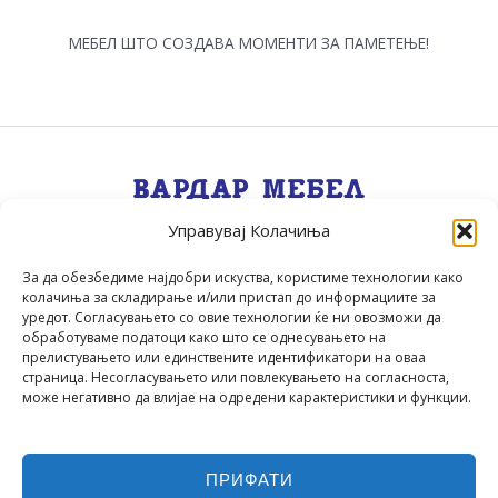
МЕБЕЛ ШТО СОЗДАВА МОМЕНТИ ЗА ПАМЕТЕЊЕ!
Управувај Колачиња
Квалитет, Стил, Селекција, Сервис
.
За да обезбедиме најдобри искуства, користиме технологии како
колачиња за складирање и/или пристап до информациите за
уредот. Согласувањето со овие технологии ќе ни овозможи да
обработуваме податоци како што се однесувањето на
прелистувањето или единствените идентификатори на оваа
страница. Несогласувањето или повлекувањето на согласноста,
може негативно да влијае на одредени карактеристики и функции.
ПРИФАТИ
▲
Вардар Мебел
© 2026 | Powered by
Codecordia
▲