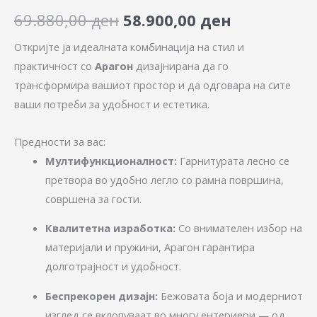
69.880,00
ден
58.900,00
ден
Откријте ја идеалната комбинација на стил и
практичност со
Арагон
дизајнирана да го
трансформира вашиот простор и да одговара на сите
ваши потреби за удобност и естетика.
Предности за вас:
Мултифункционалност:
Гарнитурата лесно се
претвора во удобно легло со рамна површина,
совршена за гости.
Квалитетна изработка:
Со внимателен избор на
материјали и пружини, Арагон гарантира
долготрајност и удобност.
Беспрекорен дизајн:
Бежовата боја и модерниот
изглед се вклопуваат во многу ентериери — од