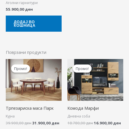
Аголни гарнитури
55.900,00
ден
ДОДАЈ ВО
КОШНИЦА
Поврзани продукти
Original
Current
Original
Cur
price
price
price
pric
Промо!
Промо!
Промо!
Промо!
was:
is:
was:
is:
39.900,00 ден.
31.900,00 ден.
18.780,00 ден.
16.9
Трпезариска маса Парк
Комода Марфи
Кујна
Дневна соба
39.900,00
ден
31.900,00
ден
18.780,00
ден
16.900,00
ден