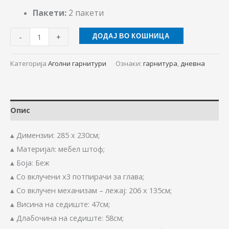
Пакети:
2 пакети
-
+
ДОДАЈ ВО КОШНИЦА
Категорија
Аголни гарнитури
Ознаки:
гарнитура
,
дневна
Опис
▴ Димензии: 285 х 230см;
▴ Материјал: мебел штоф;
▴ Боја: Беж
▴ Со вклучени x3 потпирачи за глава;
▴ Со вклучен механизам – лежај: 206 x 135см;
▴ Висина на седиште: 47см;
▴ Длабочина на седиште: 58см;