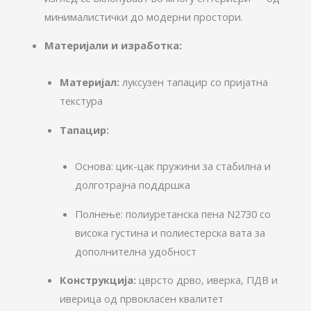
минималистички до модерни простори.
Материјали и изработка:
Mатеријал:
луксузен тапацир со пријатна
текстура
Тапацир:
Основa: цик-цак пружини за стабилна и
долготрајна поддршка
Полнење: полиуретанска пена N2730 со
висока густина и полиестерска вата за
дополнителна удобност
Конструкција:
цврсто дрво, иверка, ПДВ и
иверица од првокласен квалитет