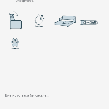
бледнење.
Вие исто така би сакале…