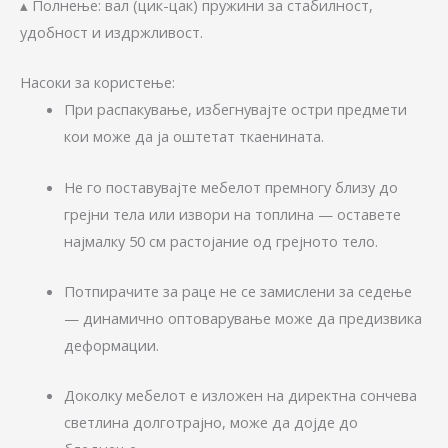
▴ Полнење: вал (цик-цак) пружини за стабилност,
удобност и издржливост.
Насоки за користење:
При распакување, избегнувајте остри предмети
кои може да ја оштетат ткаенината.
Не го поставувајте мебелот премногу близу до
грејни тела или извори на топлина — оставете
најмалку 50 см растојание од грејното тело.
Потпирачите за раце не се замислени за седење
— динамично оптоварување може да предизвика
деформации.
Доколку мебелот е изложен на директна сончева
светлина долготрајно, може да дојде до