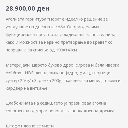
28.900,00
ден
Аголната гарнитура “Нора” е идеално решение за
уредување на дневната соба. Овој модел има
функционален простор за складирање на постелнина,
како и можност за нејзино претворање во кревет со
површина за спиење од 190×140см.
Материјали: Цврсто буково дрво, сирова и бела иверка
d=16mm, HDF, лепак, жичано јадро, филц, спојници,
сунѓер 25kg/m3, рамка 200g, ткаенина за мебел, шарки и
хардвер на виткање
Длабочината на седиштето ја прави оваа аголна
совршен за одмор и повремена попладневна дремка.
Штофот лесно се чисти.