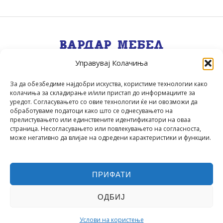
Управувај Колачиња
Квалитет, Стил, Селекција, Сервис
.
За да обезбедиме најдобри искуства, користиме технологии како
колачиња за складирање и/или пристап до информациите за
уредот. Согласувањето со овие технологии ќе ни овозможи да
обработуваме податоци како што се однесувањето на
прелистувањето или единствените идентификатори на оваа
страница. Несогласувањето или повлекувањето на согласноста,
може негативно да влијае на одредени карактеристики и функции.
ПРИФАТИ
▲
Вардар Мебел
© 2026 | Powered by
Codecordia
▲
ОДБИЈ
Услови на користење