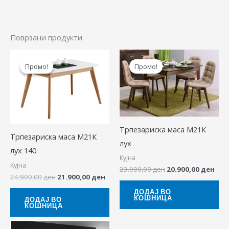
Поврзани продукти
Original
Current
Original
Cur
price
price
price
pric
Промо!
Промо!
Промо!
Промо!
was:
is:
was:
is:
24.900,00 ден.
21.900,00 ден.
23.900,00 ден.
20.9
Трпезариска маса М21К
Трпезариска маса М21К
лух
лух 140
Кујна
Кујна
23.900,00
ден
20.900,00
ден
24.900,00
ден
21.900,00
ден
ДОДАЈ ВО
КОШНИЦА
ДОДАЈ ВО
КОШНИЦА