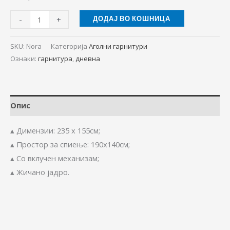
-
+
ДОДАЈ ВО КОШНИЦА
SKU:
Nora
Категорија
Аголни гарнитури
Ознаки:
гарнитура
,
дневна
Опис
▴ Димензии: 235 х 155см;
▴ Простор за спиење: 190х140см;
▴ Со вклучен механизам;
▴ Жичано јадро.