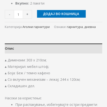
Вкупно:
2 пакети
-
+
ДОДАЈ ВО КОШНИЦА
Категорија
Аголни гарнитури
Ознаки:
гарнитура
,
дневна
Опис
▴ Димензии: 303 х 210см;
▴ Материјал: мебел штоф;
▴ Боја: Беж / темно кафено
▴ Со вклучен механизам – лежај: 244 x 120см;
▴ Складишен дел.
Насоки за користење:
При распакување, избегнувајте остри предмети