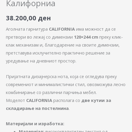
Калифорниа
38.200,00
ден
Аголната гарнитура
CALIFORNIA
има можност да се
претвори во лежај со димензии
120×244 cm
преку клик-
клак механизам и, благодарение на своите димензии,
претставува исклучително практично решение за
уредување на дневниот простор.
Пријатната дизајнерска нота, која се огледува преку
современиот и минималистички стил, овозможува лесно
комбинирање со различни парчиња мебел.
Моделот
CALIFORNIA
располага со
две кутии за
складирање на постелнина
.
Материјали и изработка:
Материјал:
висококвалитетен текстил од