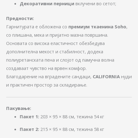
Декоративни перници
вклучени во сетот;
Предности:
Гарнитурата е обложена со
премиум ткаенина Soho
,
со плишана, мека и пријатно мазна површина.
Основата со висока еластичност обезбедува
дополнителна мекост и стабилност, додека
полиуретанската пена и слојот од памучна волна
создаваат чувство на врвен комфор.
Благодарение на вградените сандаци,
CALIFORNIA
нуди
и практичен простор за складирање.
Пакување:
Пакет 1:
203 × 95 × 88 см, тежина 54 кг
Пакет 2:
215 × 95 × 88 см, тежина 58 кг