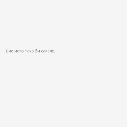
Вие исто така би сакале…