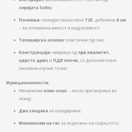
серијата Soho;
Полнење:
полиуретанска пена
T25
, дебелина
8 см
– за оптимална мекост и издржливост;
Тапацирска основа:
еластични гуртни;
Конструкција:
иверица од
прв квалитет
,
цврсто дрво
и
ПДВ плочи
, со дополнително
засилени клучни точки;
Функционалности:
Механизам
клик-клак
– лесно претворање во
лежај;
Два сандака
за складирање;
Механизам на гас
за подигање на седиштето;