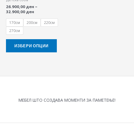
may
26.900,00
ден
–
be
32.900,00
ден
chosen
170см
200см
220см
on
270см
the
product
ИЗБЕРИ ОПЦИИ
page
МЕБЕЛ ШТО СОЗДАВА МОМЕНТИ ЗА ПАМЕТЕЊЕ!