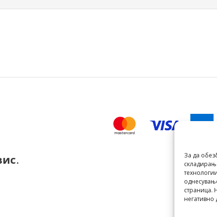
За да обез
вис
.
складирање
технологии
однесување
страница. 
негативно 