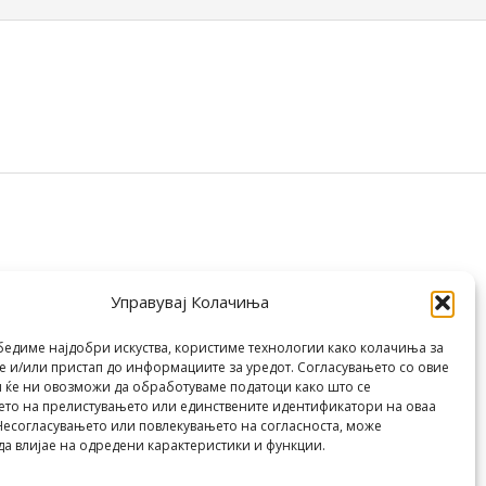
Управувај Колачиња
бедиме најдобри искуства, користиме технологии како колачиња за
 и/или пристап до информациите за уредот. Согласувањето со овие
 ќе ни овозможи да обработуваме податоци како што се
то на прелистувањето или единствените идентификатори на оваа
Несогласувањето или повлекувањето на согласноста, може
да влијае на одредени карактеристики и функции.