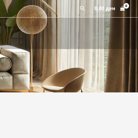
Пребарај
0,00
ден