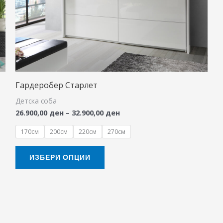
The
options
may
be
chosen
on
Гардеробер Старлет
the
Детска соба
product
26.900,00
ден
–
32.900,00
ден
page
170см
200см
220см
270см
ИЗБЕРИ ОПЦИИ