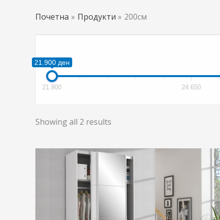
Почетна
Продукти
200см
21.900 ден
21.900
24.650
Showing all 2 results
This
product
has
multiple
variants.