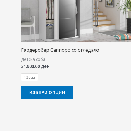
The
options
may
be
chosen
on
Гардеробер Саппоро со огледало
the
Детска соба
product
21.900,00
ден
page
120см
ИЗБЕРИ ОПЦИИ