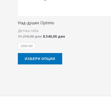
may
be
chosen
Над-душек Optimo
on
Детска соба
the
11.210,00
ден
8.540,00
ден
product
200x180
page
ИЗБЕРИ ОПЦИИ