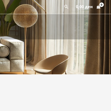
Пребарај
0,00
ден