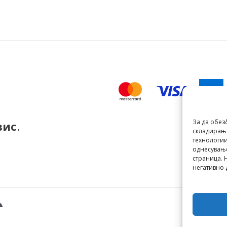
За да обез
вис
.
складирање
технологии
однесување
страница. 
негативно 
▲