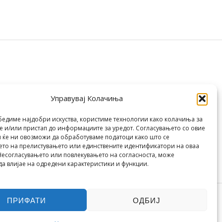
Управувај Колачиња
бедиме најдобри искуства, користиме технологии како колачиња за
 и/или пристап до информациите за уредот. Согласувањето со овие
 ќе ни овозможи да обработуваме податоци како што се
то на прелистувањето или единствените идентификатори на оваа
Несогласувањето или повлекувањето на согласноста, може
да влијае на одредени карактеристики и функции.
ПРИФАТИ
ОДБИЈ